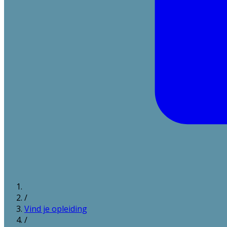
/
Vind je opleiding
/