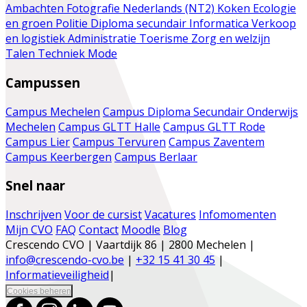
Ambachten
Fotografie
Nederlands (NT2)
Koken
Ecologie
en groen
Politie
Diploma secundair
Informatica
Verkoop
en logistiek
Administratie
Toerisme
Zorg en welzijn
Talen
Techniek
Mode
Campussen
Campus Mechelen
Campus Diploma Secundair Onderwijs
Mechelen
Campus GLTT Halle
Campus GLTT Rode
Campus Lier
Campus Tervuren
Campus Zaventem
Campus Keerbergen
Campus Berlaar
Snel naar
Inschrijven
Voor de cursist
Vacatures
Infomomenten
Mijn CVO
FAQ
Contact
Moodle
Blog
Crescendo CVO | Vaartdijk 86 | 2800 Mechelen |
info@crescendo-cvo.be
|
+32 15 41 30 45
|
Informatieveiligheid
|
Cookies beheren