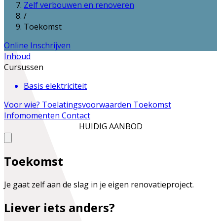
Zelf verbouwen en renoveren
/
Toekomst
Online Inschrijven
Inhoud
Cursussen
Basis elektriciteit
Voor wie?
Toelatingsvoorwaarden
Toekomst
Infomomenten
Contact
HUIDIG AANBOD
Toekomst
Je gaat zelf aan de slag in je eigen renovatieproject.
Liever iets anders?