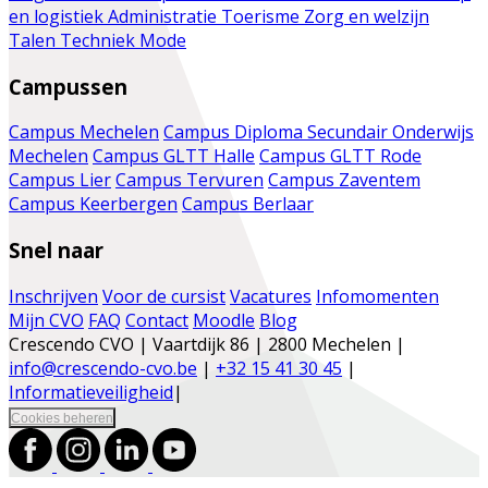
en logistiek
Administratie
Toerisme
Zorg en welzijn
Talen
Techniek
Mode
Campussen
Campus Mechelen
Campus Diploma Secundair Onderwijs
Mechelen
Campus GLTT Halle
Campus GLTT Rode
Campus Lier
Campus Tervuren
Campus Zaventem
Campus Keerbergen
Campus Berlaar
Snel naar
Inschrijven
Voor de cursist
Vacatures
Infomomenten
Mijn CVO
FAQ
Contact
Moodle
Blog
Crescendo CVO | Vaartdijk 86 | 2800 Mechelen |
info@crescendo-cvo.be
|
+32 15 41 30 45
|
Informatieveiligheid
|
Cookies beheren