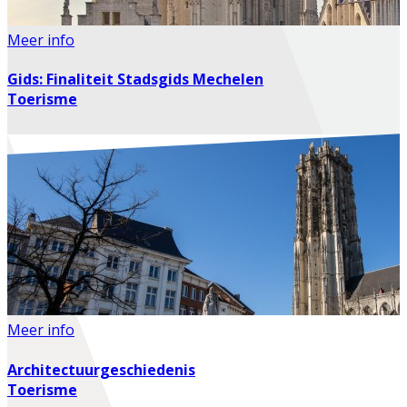
Meer info
Gids: Finaliteit Stadsgids Mechelen
Toerisme
Meer info
Architectuurgeschiedenis
Toerisme