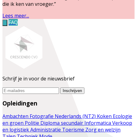
die ik ken van vroeger.”
Lees meer...
FAQ
Schrijf je in voor de nieuwsbrief
Inschrijven
Opleidingen
Ambachten
Fotografie
Nederlands (NT2)
Koken
Ecologie
en groen
Politie
Diploma secundair
Informatica
Verkoop
en logistiek
Administratie
Toerisme
Zorg en welzijn
Talen
Techniek
Mode