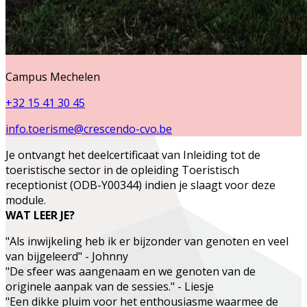
Campus Mechelen
+32 15 41 30 45
info.toerisme@crescendo-cvo.be
Je ontvangt het deelcertificaat van
Inleiding tot de
toeristische sector
in de opleiding
Toeristisch
receptionist (ODB-Y00344)
indien je slaagt voor deze
module.
WAT LEER JE?
"Als inwijkeling heb ik er bijzonder van genoten en veel
van bijgeleerd" - Johnny
"De sfeer was aangenaam en we genoten van de
originele aanpak van de sessies." - Liesje
"Een dikke pluim voor het enthousiasme waarmee de