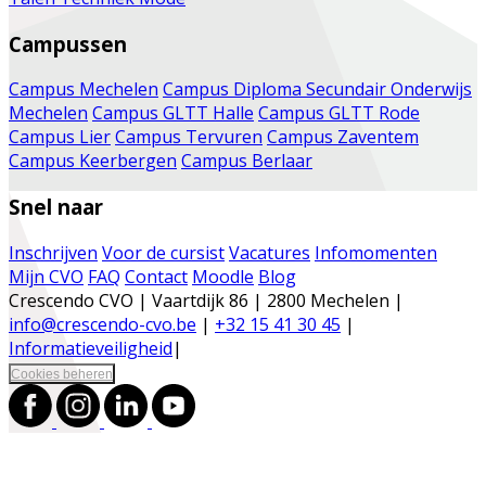
Campussen
Campus Mechelen
Campus Diploma Secundair Onderwijs
Mechelen
Campus GLTT Halle
Campus GLTT Rode
Campus Lier
Campus Tervuren
Campus Zaventem
Campus Keerbergen
Campus Berlaar
Snel naar
Inschrijven
Voor de cursist
Vacatures
Infomomenten
Mijn CVO
FAQ
Contact
Moodle
Blog
Crescendo CVO | Vaartdijk 86 | 2800 Mechelen |
info@crescendo-cvo.be
|
+32 15 41 30 45
|
Informatieveiligheid
|
Cookies beheren