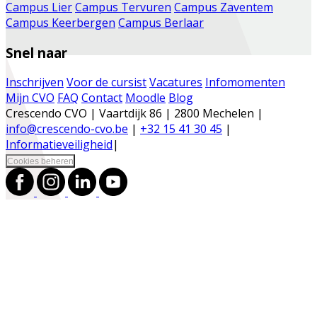
Campus Lier
Campus Tervuren
Campus Zaventem
Campus Keerbergen
Campus Berlaar
Snel naar
Inschrijven
Voor de cursist
Vacatures
Infomomenten
Mijn CVO
FAQ
Contact
Moodle
Blog
Crescendo CVO | Vaartdijk 86 | 2800 Mechelen |
info@crescendo-cvo.be
|
+32 15 41 30 45
|
Informatieveiligheid
|
Cookies beheren