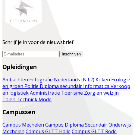
Schrijf je in voor de nieuwsbrief
Inschrijven
Opleidingen
Ambachten
Fotografie
Nederlands (NT2)
Koken
Ecologie
en groen
Politie
Diploma secundair
Informatica
Verkoop
en logistiek
Administratie
Toerisme
Zorg en welzijn
Talen
Techniek
Mode
Campussen
Campus Mechelen
Campus Diploma Secundair Onderwijs
Mechelen
Campus GLTT Halle
Campus GLTT Rode