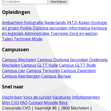
Inschrijven
Opleidingen
Ambachten
Fotografie
Nederlands (NT2)
Koken
Ecologie
en groen
Politie
Diploma secundair
Informatica
Verkoop
en logistiek
Administratie
Toerisme
Zorg en welzijn
Talen
Techniek
Mode
Campussen
Campus Mechelen
Campus Diploma Secundair Onderwijs
Mechelen
Campus GLTT Halle
Campus GLTT Rode
Campus Lier
Campus Tervuren
Campus Zaventem
Campus Keerbergen
Campus Berlaar
Snel naar
Inschrijven
Voor de cursist
Vacatures
Infomomenten
Mijn CVO
FAQ
Contact
Moodle
Blog
Crescendo CVO | Vaartdijk 86 | 2800 Mechelen |