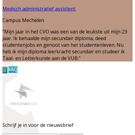
Medisch administratief assistent
Campus Mechelen
"Mijn jaar in het CVO was een van de leukste uit mijn 23
jaar. Ik behaalde mijn secundair diploma, deed
studentenjobs en genoot van het studentenleven. Nu
heb ik mijn diploma leerkracht secundair en studeer ik
Taal- en Letterkunde aan de VUB."
FAQ
Schrijf je in voor de nieuwsbrief