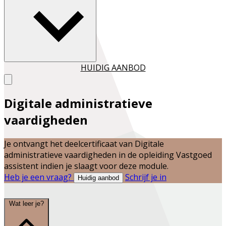
HUIDIG AANBOD
Digitale administratieve
vaardigheden
Je ontvangt het deelcertificaat van
Digitale
administratieve vaardigheden
in de opleiding
Vastgoed
assistent
indien je slaagt voor deze module.
Heb je een vraag?
Schrijf je in
Huidig aanbod
Wat leer je?