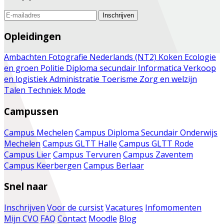
Inschrijven
Opleidingen
Ambachten
Fotografie
Nederlands (NT2)
Koken
Ecologie
en groen
Politie
Diploma secundair
Informatica
Verkoop
en logistiek
Administratie
Toerisme
Zorg en welzijn
Talen
Techniek
Mode
Campussen
Campus Mechelen
Campus Diploma Secundair Onderwijs
Mechelen
Campus GLTT Halle
Campus GLTT Rode
Campus Lier
Campus Tervuren
Campus Zaventem
Campus Keerbergen
Campus Berlaar
Snel naar
Inschrijven
Voor de cursist
Vacatures
Infomomenten
Mijn CVO
FAQ
Contact
Moodle
Blog