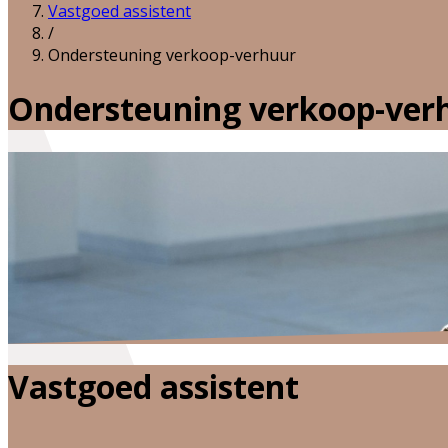
Vastgoed assistent
/
Ondersteuning verkoop-verhuur
Ondersteuning verkoop-ver
Vastgoed assistent