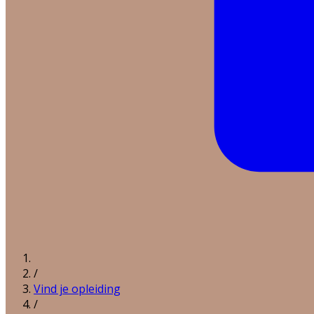
/
Vind je opleiding
/