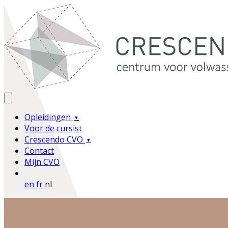
Opleidingen
Voor de cursist
Crescendo CVO
Contact
Mijn CVO
en
fr
nl