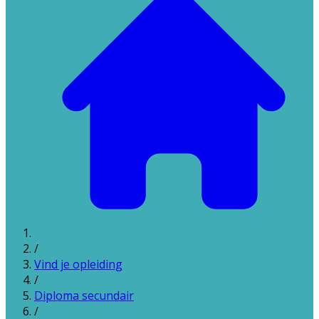
/
Vind je opleiding
/
Diploma secundair
/