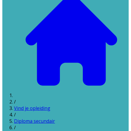
/
Vind je opleiding
/
Diploma secundair
/