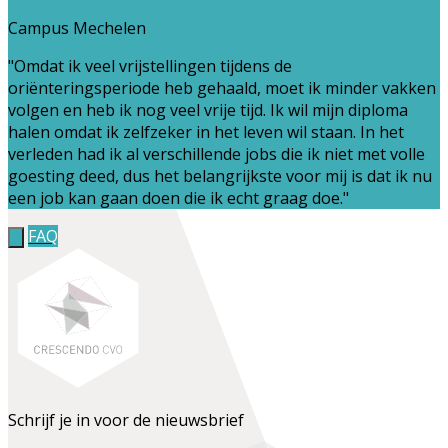
Campus Mechelen
"Omdat ik veel vrijstellingen tijdens de
oriënteringsperiode heb gehaald, moet ik minder vakken
volgen en heb ik nog veel vrije tijd. Ik wil mijn diploma
halen omdat ik zelfzeker in het leven wil staan. In het
verleden had ik al verschillende jobs die ik niet met volle
goesting deed, dus het belangrijkste voor mij is dat ik nu
een job kan gaan doen die ik echt graag doe."
FAQ
Schrijf je in voor de nieuwsbrief