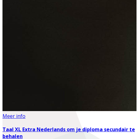
Meer info
Taal XL Extra Nederlands om je diploma secundair te
behalen