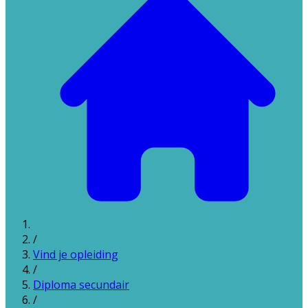
/
Vind je opleiding
/
Diploma secundair
/