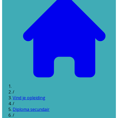
/
Vind je opleiding
/
Diploma secundair
/