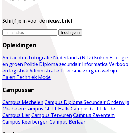
Schrijf je in voor de nieuwsbrief
Inschrijven
Opleidingen
Ambachten
Fotografie
Nederlands (NT2)
Koken
Ecologie
en groen
Politie
Diploma secundair
Informatica
Verkoop
en logistiek
Administratie
Toerisme
Zorg en welzijn
Talen
Techniek
Mode
Campussen
Campus Mechelen
Campus Diploma Secundair Onderwijs
Mechelen
Campus GLTT Halle
Campus GLTT Rode
Campus Lier
Campus Tervuren
Campus Zaventem
Campus Keerbergen
Campus Berlaar