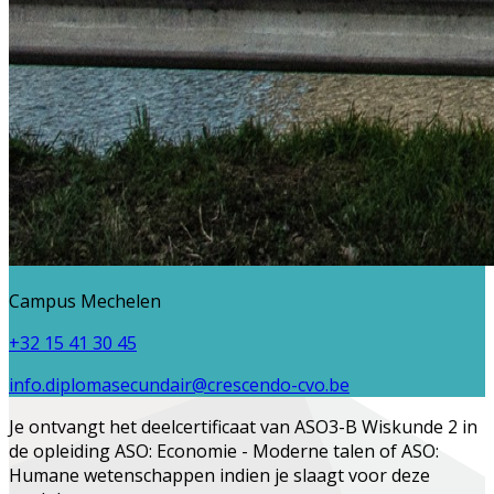
Campus Mechelen
+32 15 41 30 45
info.diplomasecundair@crescendo-cvo.be
Je ontvangt het deelcertificaat van
ASO3-B Wiskunde 2
in
de opleiding
ASO: Economie - Moderne talen
of
ASO:
Humane wetenschappen
indien je slaagt voor deze