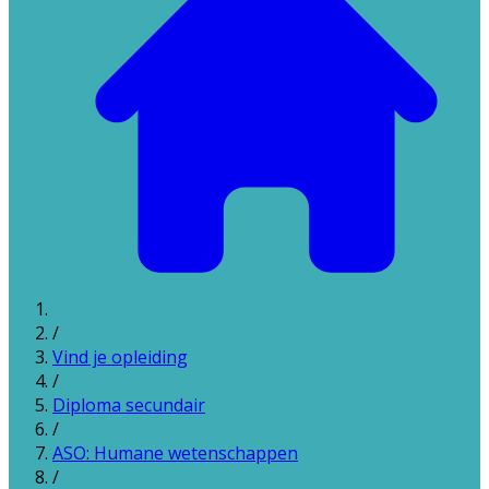
/
Vind je opleiding
/
Diploma secundair
/
ASO: Humane wetenschappen
/