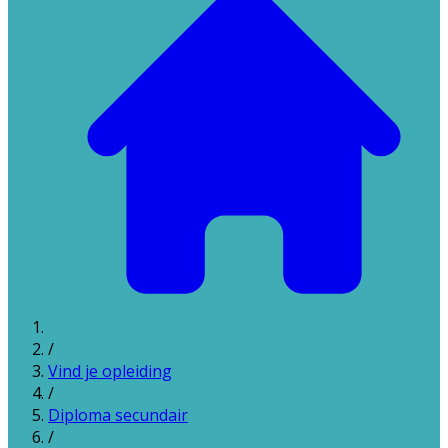
/
Vind je opleiding
/
Diploma secundair
/