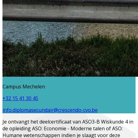
Campus Mechelen
+32 15 41 30 45
info.diplomasecundair@crescendo-cvo.be
Je ontvangt het deelcertificaat van
ASO3-B Wiskunde 4
in
de opleiding
ASO: Economie - Moderne talen
of
ASO:
Humane wetenschappen
indien je slaagt voor deze