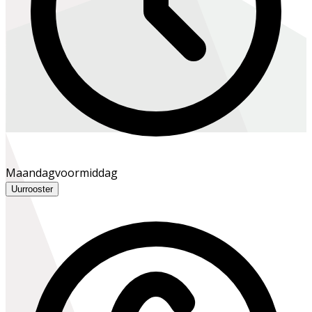
Maandagvoormiddag
Uurrooster