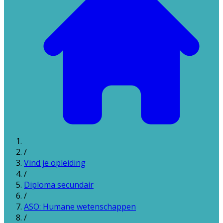
/
Vind je opleiding
/
Diploma secundair
/
ASO: Humane wetenschappen
/