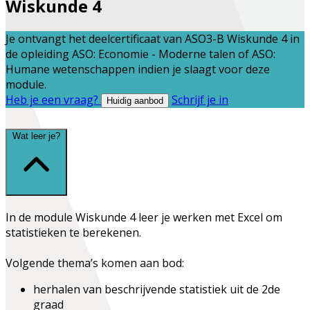
Wiskunde 4
Je ontvangt het deelcertificaat van
ASO3-B Wiskunde 4
in
de opleiding
ASO: Economie - Moderne talen
of
ASO:
Humane wetenschappen
indien je slaagt voor deze
module.
Heb je een vraag?
Schrijf je in
Huidig aanbod
Wat leer je?
In de module Wiskunde 4 leer je werken met Excel om
statistieken te berekenen.
Volgende thema’s komen aan bod:
herhalen van beschrijvende statistiek uit de 2de
graad