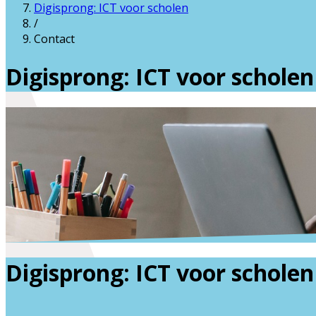
Digisprong: ICT voor scholen
/
Contact
Digisprong: ICT voor scholen
Digisprong: ICT voor scholen