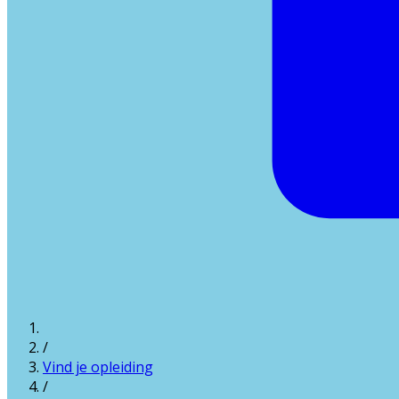
/
Vind je opleiding
/