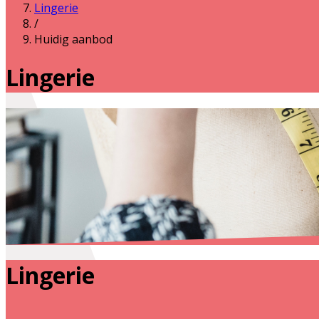
Lingerie
/
Huidig aanbod
Lingerie
Lingerie