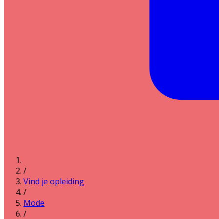
/
Vind je opleiding
/
Mode
/