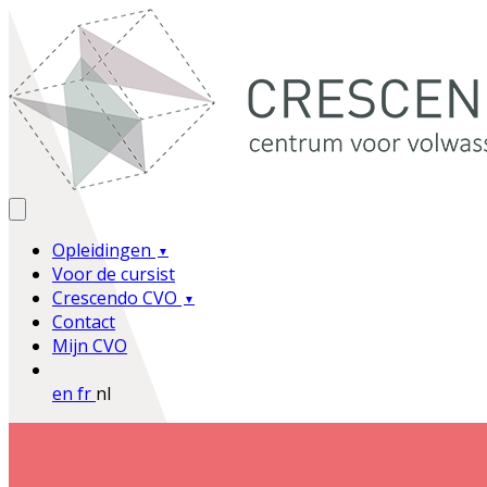
Opleidingen
Voor de cursist
Crescendo CVO
Contact
Mijn CVO
en
fr
nl