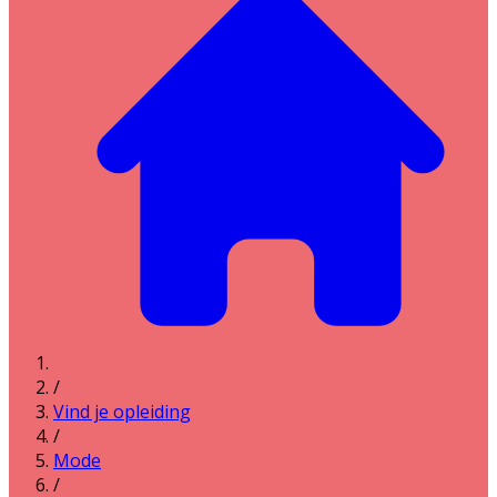
/
Vind je opleiding
/
Mode
/