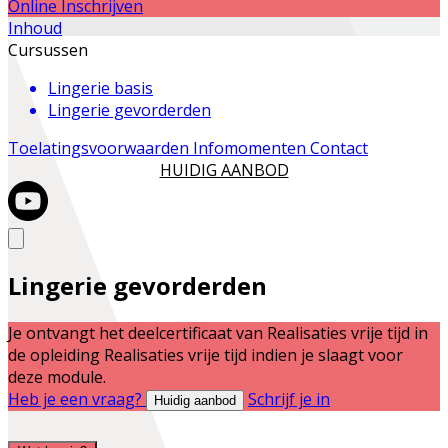
Online Inschrijven
Inhoud
Cursussen
Lingerie basis
Lingerie gevorderden
Toelatingsvoorwaarden
Infomomenten
Contact
HUIDIG AANBOD
Lingerie gevorderden
Je ontvangt het deelcertificaat van
Realisaties vrije tijd
in
de opleiding
Realisaties vrije tijd
indien je slaagt voor
deze module.
Heb je een vraag?
Schrijf je in
Huidig aanbod