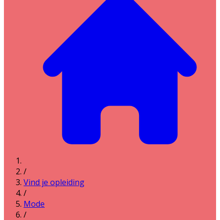
/
Vind je opleiding
/
Mode
/