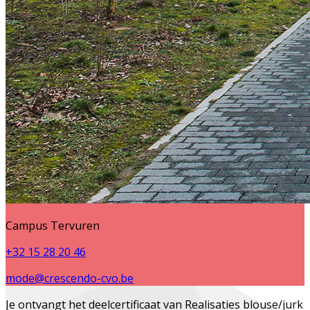
Campus Tervuren
+32 15 28 20 46
mode@crescendo-cvo.be
Je ontvangt het deelcertificaat van
Realisaties blouse/jurk