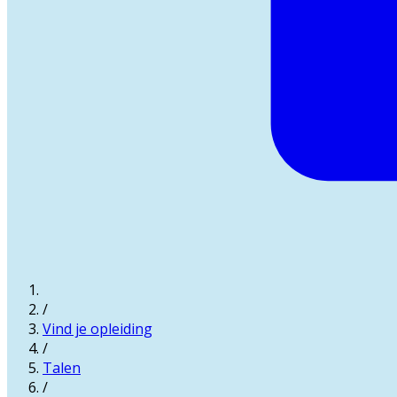
/
Vind je opleiding
/
Talen
/