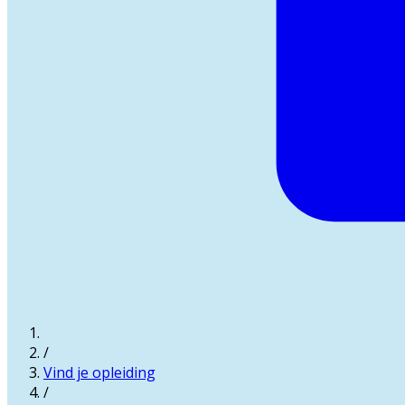
/
Vind je opleiding
/