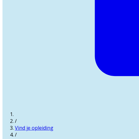
/
Vind je opleiding
/