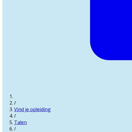
/
Vind je opleiding
/
Talen
/