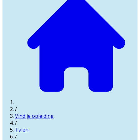
/
Vind je opleiding
/
Talen
/