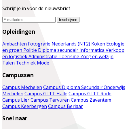
Schrijf je in voor de nieuwsbrief
Inschrijven
Opleidingen
Ambachten
Fotografie
Nederlands (NT2)
Koken
Ecologie
en groen
Politie
Diploma secundair
Informatica
Verkoop
en logistiek
Administratie
Toerisme
Zorg en welzijn
Talen
Techniek
Mode
Campussen
Campus Mechelen
Campus Diploma Secundair Onderwijs
Mechelen
Campus GLTT Halle
Campus GLTT Rode
Campus Lier
Campus Tervuren
Campus Zaventem
Campus Keerbergen
Campus Berlaar
Snel naar