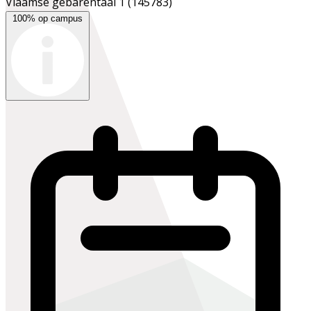
Vlaamse gebarentaal 1
(145783)
100% op campus