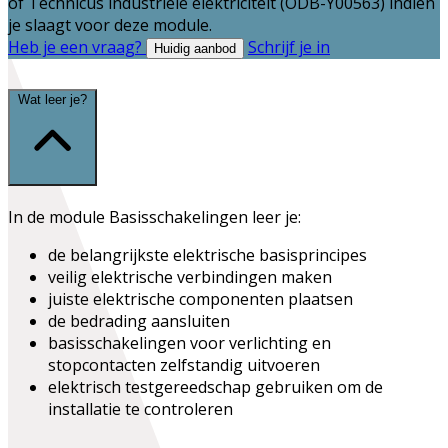
of
Technicus industriële elektriciteit (ODB-Y00563)
indien
je slaagt voor deze module.
Heb je een vraag?
Schrijf je in
Huidig aanbod
Wat leer je?
In de module
Basisschakelingen
leer je:
de belangrijkste elektrische basisprincipes
veilig elektrische verbindingen maken
juiste elektrische componenten plaatsen
de bedrading aansluiten
basisschakelingen voor verlichting en
stopcontacten zelfstandig uitvoeren
elektrisch testgereedschap gebruiken om de
installatie te controleren