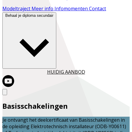
Modeltraject
Meer info
Infomomenten
Contact
Behaal je diploma secundair
HUIDIG AANBOD
Basisschakelingen
Je ontvangt het deelcertificaat van
Basisschakelingen
in
de opleiding
Elektrotechnisch installateur (ODB-Y00611)