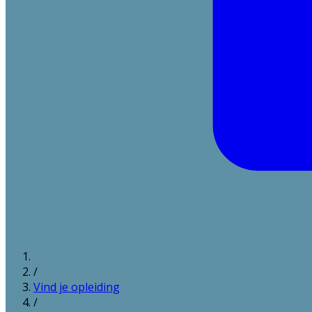
/
Vind je opleiding
/