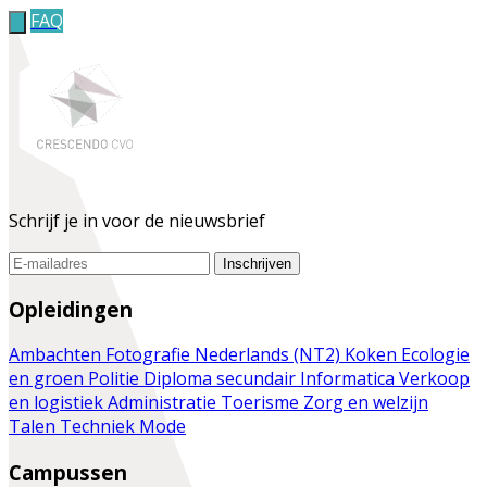
FAQ
Schrijf je in voor de nieuwsbrief
Inschrijven
Opleidingen
Ambachten
Fotografie
Nederlands (NT2)
Koken
Ecologie
en groen
Politie
Diploma secundair
Informatica
Verkoop
en logistiek
Administratie
Toerisme
Zorg en welzijn
Talen
Techniek
Mode
Campussen