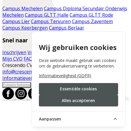
Campus Mechelen
Campus Diploma Secundair Onderwijs
Mechelen
Campus GLTT Halle
Campus GLTT Rode
Campus Lier
Campus Tervuren
Campus Zaventem
Campus Keerbergen
Campus Berlaar
Snel naar
Wij gebruiken cookies
Inschrijven
Voor de cursist
Vacatures
Infomomenten
Mijn CVO
FAQ
Contact
Moodle
Blog
Deze website maakt gebruik van cookies
Crescendo CVO | Vaartdijk 86 | 2800 Mechelen |
om de gebruikerservaring te verbeteren.
info@crescendo-cvo.be
|
+32 15 41 30 45
|
Informatieveiligheid (GDPR)
Informatieveiligheid
|
Cookies beheren
Essentiële cookies
Alles accepteren
Aanpassen