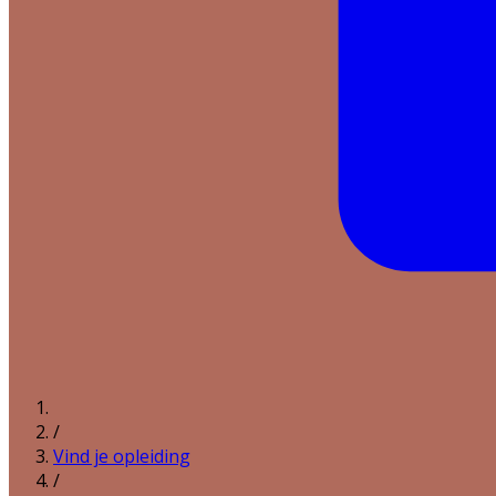
/
Vind je opleiding
/