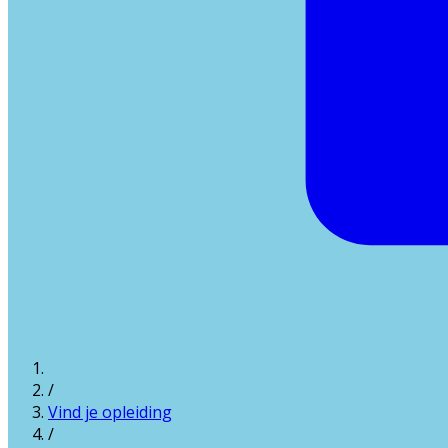
/
Vind je opleiding
/