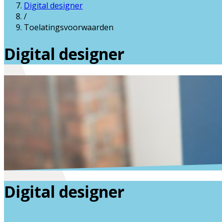
Digital designer
/
Toelatingsvoorwaarden
Digital designer
Digital designer