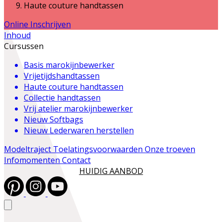
Haute couture handtassen
Online Inschrijven
Inhoud
Cursussen
Basis marokijnbewerker
Vrijetijdshandtassen
Haute couture handtassen
Collectie handtassen
Vrij atelier marokijnbewerker
Nieuw
Softbags
Nieuw
Lederwaren herstellen
Modeltraject
Toelatingsvoorwaarden
Onze troeven
Infomomenten
Contact
HUIDIG AANBOD