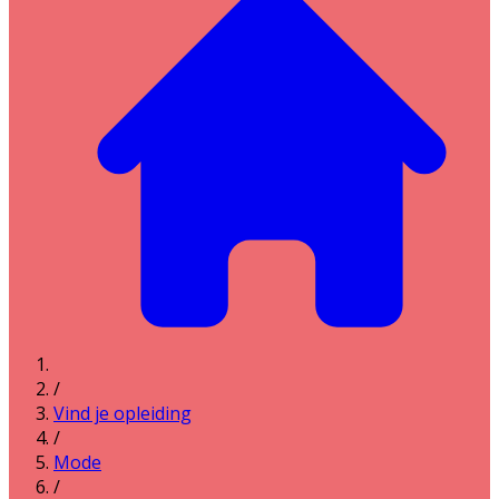
/
Vind je opleiding
/
Mode
/