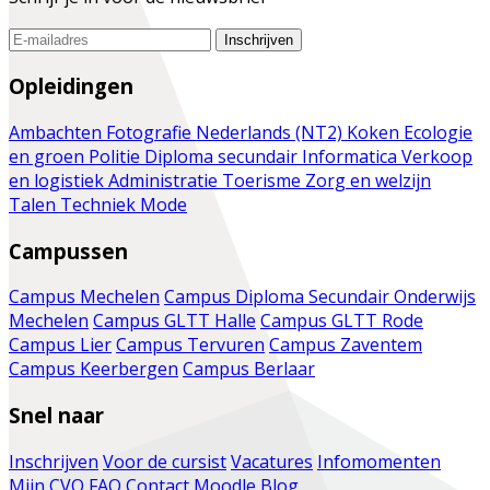
Inschrijven
Opleidingen
Ambachten
Fotografie
Nederlands (NT2)
Koken
Ecologie
en groen
Politie
Diploma secundair
Informatica
Verkoop
en logistiek
Administratie
Toerisme
Zorg en welzijn
Talen
Techniek
Mode
Campussen
Campus Mechelen
Campus Diploma Secundair Onderwijs
Mechelen
Campus GLTT Halle
Campus GLTT Rode
Campus Lier
Campus Tervuren
Campus Zaventem
Campus Keerbergen
Campus Berlaar
Snel naar
Inschrijven
Voor de cursist
Vacatures
Infomomenten
Mijn CVO
FAQ
Contact
Moodle
Blog