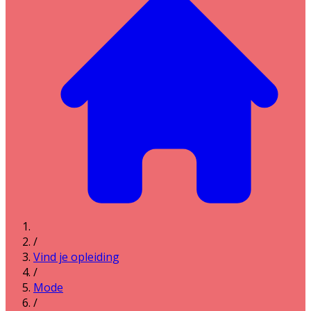
/
Vind je opleiding
/
Mode
/