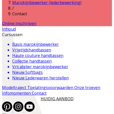
Marokijnbewerker (lederbewerking)
/
Contact
Online Inschrijven
Inhoud
Cursussen
Basis marokijnbewerker
Vrijetijdshandtassen
Haute couture handtassen
Collectie handtassen
Vrij atelier marokijnbewerker
Nieuw
Softbags
Nieuw
Lederwaren herstellen
Modeltraject
Toelatingsvoorwaarden
Onze troeven
Infomomenten
Contact
HUIDIG AANBOD