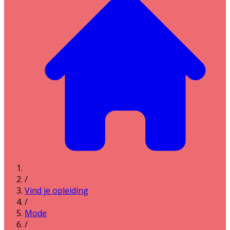
/
Vind je opleiding
/
Mode
/