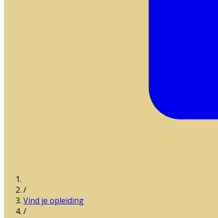
/
Vind je opleiding
/