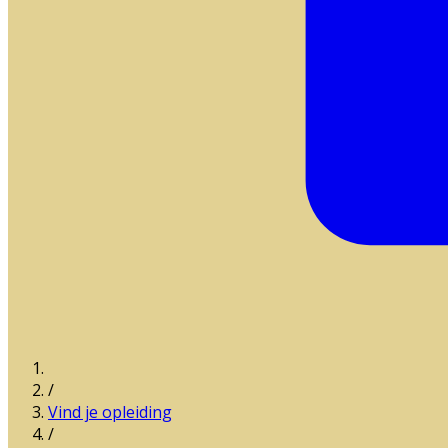
/
Vind je opleiding
/