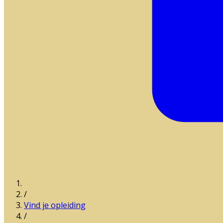
/
Vind je opleiding
/