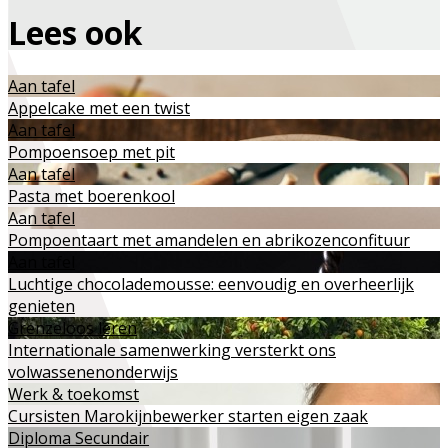
Lees ook
Aan tafel
Appelcake met een twist
Aan tafel
Pompoensoep met pit
Aan tafel
Pasta met boerenkool
Aan tafel
Pompoentaart met amandelen en abrikozenconfituur
Aan tafel
Luchtige chocolademousse: eenvoudig en overheerlijk
genieten
Grenzeloos leren
Internationale samenwerking versterkt ons
volwassenenonderwijs
Werk & toekomst
Cursisten Marokijnbewerker starten eigen zaak
Diploma Secundair