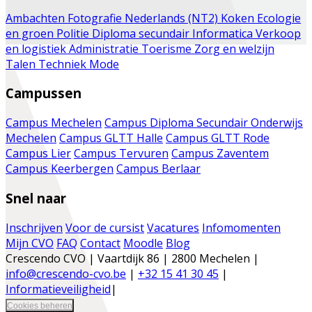
Ambachten
Fotografie
Nederlands (NT2)
Koken
Ecologie
en groen
Politie
Diploma secundair
Informatica
Verkoop
en logistiek
Administratie
Toerisme
Zorg en welzijn
Talen
Techniek
Mode
Campussen
Campus Mechelen
Campus Diploma Secundair Onderwijs
Mechelen
Campus GLTT Halle
Campus GLTT Rode
Campus Lier
Campus Tervuren
Campus Zaventem
Campus Keerbergen
Campus Berlaar
Snel naar
Inschrijven
Voor de cursist
Vacatures
Infomomenten
Mijn CVO
FAQ
Contact
Moodle
Blog
Crescendo CVO | Vaartdijk 86 | 2800 Mechelen |
info@crescendo-cvo.be
|
+32 15 41 30 45
|
Informatieveiligheid
|
Cookies beheren